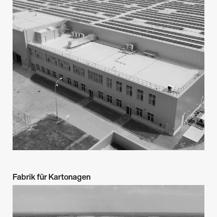
→
Fabrik für Kartonagen
Management & überwachung
Industrie
→
Lubliniec
2018-2022