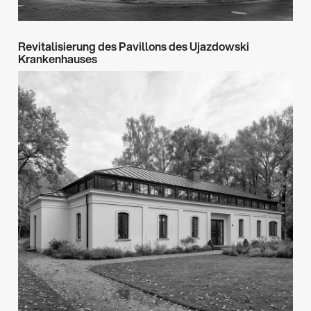
Revitalisierung des Pavillons des Ujazdowski
Krankenhauses
Architektur & Design
Kommerziell
→
Beratung & Expertise
Warschau
2023-2025