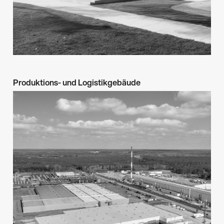
→
Produktions- und Logistikgebäude
Architektur & Design
Industrie
→
Goleniów
2021-2022