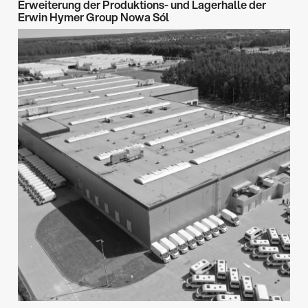
Erweiterung der Produktions- und Lagerhalle der
Erwin Hymer Group Nowa Sól
Architektur & Design
Industrielle Investition
→
Beratung & Expertise
Nowa Sól
2022-2024
→