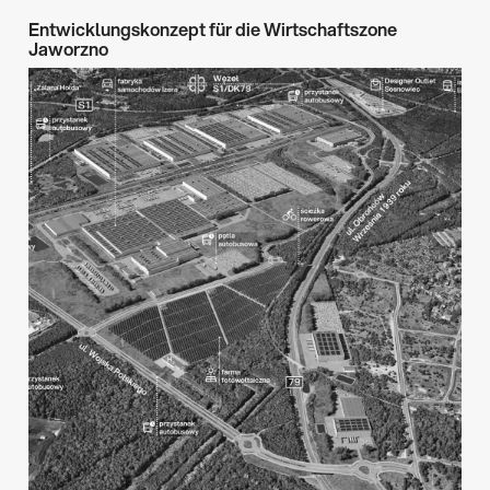
Entwicklungskonzept für die Wirtschaftszone
Jaworzno
Architektur & Design
Industrielle Investition
→
Polen
2023
→