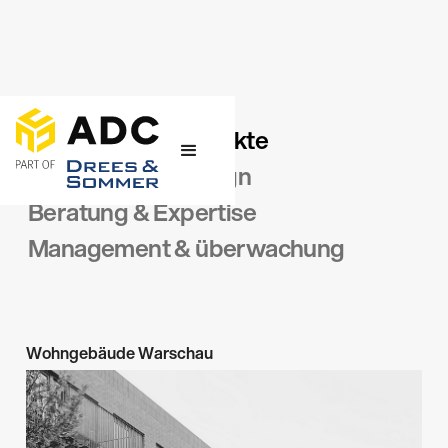
Siehe:
Ausgewählte Projekte
Architektur & Design
Beratung & Expertise
Management &
überwachung
Wohngebäude Warschau
Architektur & Design
Wohnbebauung
→
Warschau
2025 - 2026