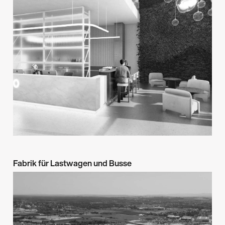
→
Fabrik für Lastwagen und Busse
Management & überwachung
Industrie
→
Niepołomnice
2021-2023