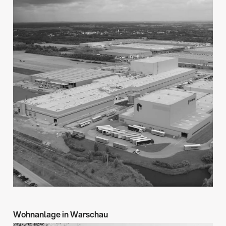
→
Stryków
2021–2022
→
Wohnanlage in Warschau