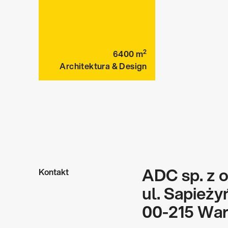
2
6400
m
Architektura & Design
ADC sp. z o.
Kontakt
ul. Sapieży
00-215 Wa