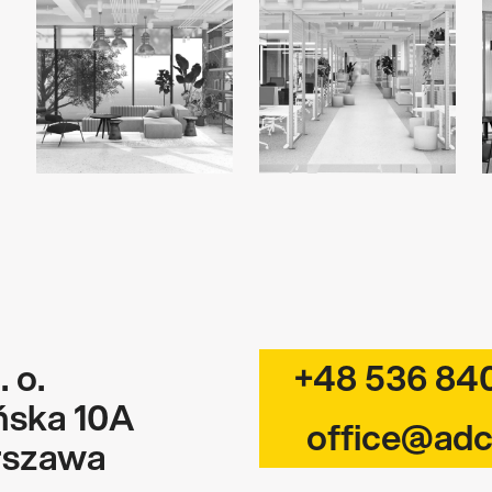
 o.
+48 536 84
ńska 10A
office@ad
rszawa