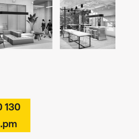
0 130
c.pm