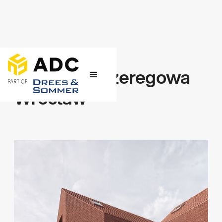
← Projekty
Zabudowa szeregowa
Wrocław