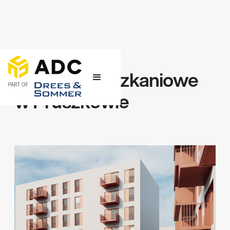
← Projekty
Osiedle mieszkaniowe
w Pruszkowie