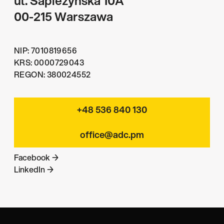
ul. Sapieżyńska 10A
00-215 Warszawa
NIP: 7010819656
KRS: 0000729043
REGON: 380024552
+48 536 840 130
office@adc.pm
Facebook →
LinkedIn →